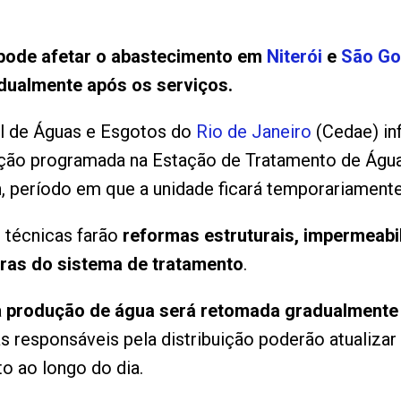
pode afetar o abastecimento em
Niterói
e
São Go
ualmente após os serviços.
al de Águas e Esgotos do
Rio de Janeiro
(Cedae) in
ção programada na Estação de Tratamento de Água L
h, período em que a unidade ficará temporariament
s técnicas farão
reformas estruturais, impermeabil
uras do sistema de tratamento
.
a
produção de água será retomada gradualmente
as responsáveis pela distribuição poderão atualiza
o ao longo do dia.