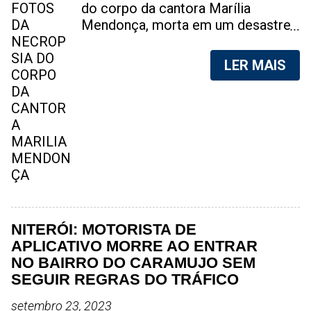
do corpo da cantora Marília
Mendonça, morta em um desastre
aéreo, em 5 de novembro de 2021,
foram vazadas na internet. A
LER MAIS
divulgação de fotos do corpo de
qualquer pessoa, sem a devida
autorização da família, é crime.
Após, saber do vazamento das
fotos, a família da cantora pediu
para que as pessoas não
compartilhem as imagens. Na
internet, a SpingRV, encontrou sites
vendendo as fotos. Cada foto, no
valor de R$20 (Vinte reais). A
NITERÓI: MOTORISTA DE
assessoria da família de Marília
APLICATIVO MORRE AO ENTRAR
Mendonça, se pronunciou sobre o
NO BAIRRO DO CARAMUJO SEM
caso. "Estamos todos chocados,
SEGUIR REGRAS DO TRÁFICO
só em imaginar a possibilidade de
setembro 23, 2023
algo desta natureza existir, e de