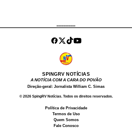
mais conhecidas do Brasil e uma
das mais buscadas no Google.
Além de atuar como atriz, Fernanda
Chocolate , tem um site próprio,
________
onde vende conteúdos produzidos
por ela para o público adulto. Além
dos filmes, ela ve...
SPINGRV NOTÍCIAS
A NOTÍCIA COM A CARA DO POVÃO
Direção-geral: Jornalista William C. Simas
© 2026 SpingRV Notícias. Todos os direitos reservados.
Política de Privacidade
Termos de Uso
Quem Somos
Fale Conosco