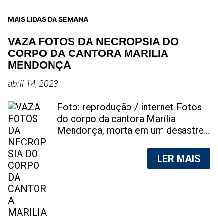
MAIS LIDAS DA SEMANA
VAZA FOTOS DA NECROPSIA DO
CORPO DA CANTORA MARILIA
MENDONÇA
abril 14, 2023
Foto: reprodução / internet Fotos
do corpo da cantora Marília
Mendonça, morta em um desastre
aéreo, em 5 de novembro de 2021,
foram vazadas na internet. A
LER MAIS
divulgação de fotos do corpo de
qualquer pessoa, sem a devida
autorização da família, é crime.
Após, saber do vazamento das
fotos, a família da cantora pediu