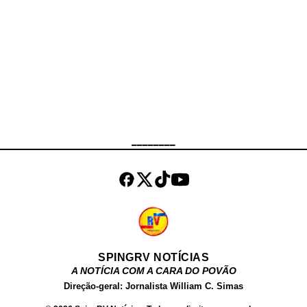
assaltantes, que fugiram do local.
Ninguém ficou ferido durante a
ocorrência. A carga foi
integralmente recuperada e o caso
encaminhado à 17ª Delegacia de
Polícia (São Cristóvão) , que ficará
responsável pelas investigações.
Até o momento, não houve registro
de prisões.
________
SPINGRV NOTÍCIAS
A NOTÍCIA COM A CARA DO POVÃO
Direção-geral: Jornalista William C. Simas