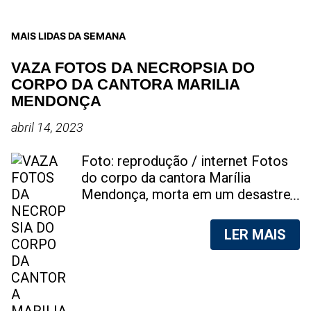
MAIS LIDAS DA SEMANA
VAZA FOTOS DA NECROPSIA DO
CORPO DA CANTORA MARILIA
MENDONÇA
abril 14, 2023
Foto: reprodução / internet Fotos
do corpo da cantora Marília
Mendonça, morta em um desastre
aéreo, em 5 de novembro de 2021,
foram vazadas na internet. A
LER MAIS
divulgação de fotos do corpo de
qualquer pessoa, sem a devida
autorização da família, é crime.
Após, saber do vazamento das
fotos, a família da cantora pediu