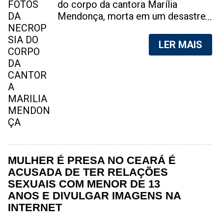
do corpo da cantora Marília
Mendonça, morta em um desastre
aéreo, em 5 de novembro de 2021,
foram vazadas na internet. A
LER MAIS
divulgação de fotos do corpo de
qualquer pessoa, sem a devida
autorização da família, é crime.
Após, saber do vazamento das
fotos, a família da cantora pediu
para que as pessoas não
compartilhem as imagens. Na
internet, a SpingRV, encontrou sites
vendendo as fotos. Cada foto, no
valor de R$20 (Vinte reais). A
MULHER É PRESA NO CEARÁ É
assessoria da família de Marília
ACUSADA DE TER RELAÇÕES
Mendonça, se pronunciou sobre o
SEXUAIS COM MENOR DE 13
caso. "Estamos todos chocados,
ANOS E DIVULGAR IMAGENS NA
só em imaginar a possibilidade de
INTERNET
algo desta natureza existir, e de