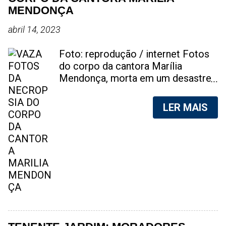
MENDONÇA
abril 14, 2023
Foto: reprodução / internet Fotos
do corpo da cantora Marília
Mendonça, morta em um desastre
aéreo, em 5 de novembro de 2021,
foram vazadas na internet. A
LER MAIS
divulgação de fotos do corpo de
qualquer pessoa, sem a devida
autorização da família, é crime.
Após, saber do vazamento das
fotos, a família da cantora pediu
para que as pessoas não
compartilhem as imagens. Na
internet, a SpingRV, encontrou sites
vendendo as fotos. Cada foto, no
valor de R$20 (Vinte reais). A