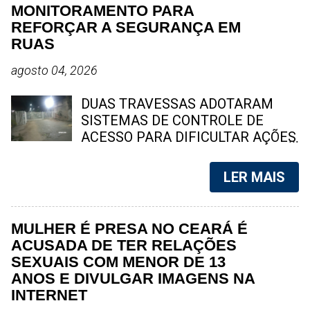
Mendonça, se pronunciou sobre o
MONITORAMENTO PARA
caso. "Estamos todos chocados,
REFORÇAR A SEGURANÇA EM
só em imaginar a possibilidade de
RUAS
algo desta natureza existir, e de
agosto 04, 2026
pessoas capazes de divulgar este
tipo de conteúdo. Robson Cunha,
DUAS TRAVESSAS ADOTARAM
advogado da cantora já está em
SISTEMAS DE CONTROLE DE
contato com as autoridades e irá
ACESSO PARA DIFICULTAR AÇÕES
tomar as devidas medidas para
CRIMINOSAS E AUMENTAR A
punir os responsáveis. Por aqui não
TRANQUILIDADE DOS
só estamos pedindo, mas
LER MAIS
MORADORES Moradores de duas
suplicando para que não
travessas de Tenente Jardim
compartilhem este material. Temos
decidiram investir em sistemas de
certeza que todos fãs ou não fãs
MULHER É PRESA NO CEARÁ É
controle de acesso e
de Marília Mendonça querem nutrir
ACUSADA DE TER RELAÇÕES
monitoramento para reforçar a
a imagem ...
SEXUAIS COM MENOR DE 13
segurança e dificultar a prática de
ANOS E DIVULGAR IMAGENS NA
crimes nas vias. Foto: SpingRV
INTERNET
Notícias Pelo menos duas