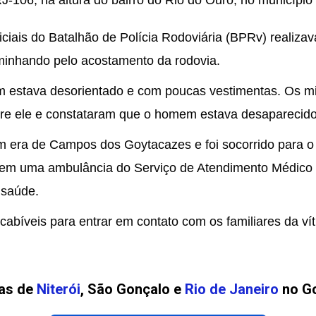
J-106, na altura do bairro do Rio do Ouro, no município
ciais do Batalhão de Polícia Rodoviária (BPRv) realiza
nhando pelo acostamento da rodovia.
 estava desorientado e com poucas vestimentas. Os mil
re ele e constataram que o homem estava desaparecido
 era de Campos dos Goytacazes e foi socorrido para o 
arem uma ambulância do Serviço de Atendimento Médico
 saúde.
cabíveis para entrar em contato com os familiares da ví
ias de
Niterói
, São Gonçalo e
Rio de Janeiro
no Go