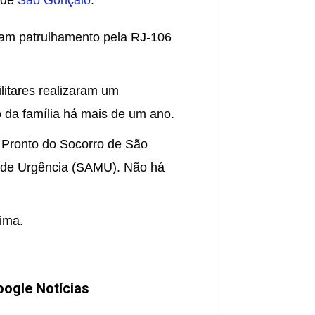
 de 
São Gonçalo
.
vam patrulhamento pela RJ-106 
itares realizaram um 
 da família há mais de um ano.
Pronto do Socorro de São 
 de Urgência (SAMU). Não há 
tima.
ogle Notícias