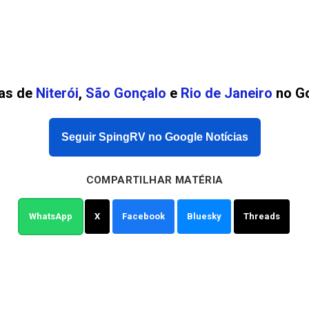
ias de
Niterói
,
São Gonçalo
e
Rio de Janeiro
no Go
Seguir SpingRV no Google Notícias
COMPARTILHAR MATÉRIA
WhatsApp
X
Facebook
Bluesky
Threads