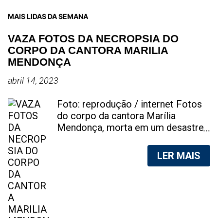
MAIS LIDAS DA SEMANA
VAZA FOTOS DA NECROPSIA DO
CORPO DA CANTORA MARILIA
MENDONÇA
abril 14, 2023
Foto: reprodução / internet Fotos
do corpo da cantora Marília
Mendonça, morta em um desastre
aéreo, em 5 de novembro de 2021,
foram vazadas na internet. A
LER MAIS
divulgação de fotos do corpo de
qualquer pessoa, sem a devida
autorização da família, é crime.
Após, saber do vazamento das
fotos, a família da cantora pediu