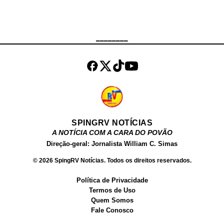
Couture e Aubretia Dance. Kylin
Kalani nasceu em 30 de dezembro
de 2005 nos Estados Unidos,
________
atualmente tem 15 anos. Em
setembro de 2020, Kylin Kalani
tinha mais de meio milhão de
seguidores no Instagram e 28.000
seguidores ...
SPINGRV NOTÍCIAS
A NOTÍCIA COM A CARA DO POVÃO
Direção-geral: Jornalista William C. Simas
© 2026 SpingRV Notícias. Todos os direitos reservados.
Política de Privacidade
Termos de Uso
Quem Somos
Fale Conosco