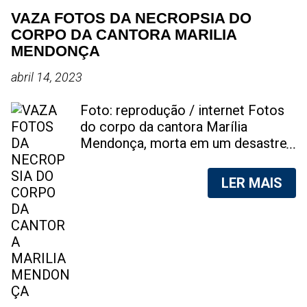
VAZA FOTOS DA NECROPSIA DO
CORPO DA CANTORA MARILIA
MENDONÇA
abril 14, 2023
Foto: reprodução / internet Fotos
do corpo da cantora Marília
Mendonça, morta em um desastre
aéreo, em 5 de novembro de 2021,
foram vazadas na internet. A
LER MAIS
divulgação de fotos do corpo de
qualquer pessoa, sem a devida
autorização da família, é crime.
Após, saber do vazamento das
fotos, a família da cantora pediu
para que as pessoas não
compartilhem as imagens. Na