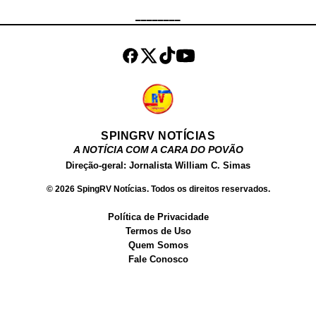
semelhante ao controle de acesso
________
de um condomínio fechado. O
equipamento permite identificar
quem entra e quem sai da via,
oferecendo mais tranquilidade aos
residentes. Além do controle de
veículos, o sistema também difi...
SPINGRV NOTÍCIAS
A NOTÍCIA COM A CARA DO POVÃO
Direção-geral: Jornalista William C. Simas
© 2026 SpingRV Notícias. Todos os direitos reservados.
Política de Privacidade
Termos de Uso
Quem Somos
Fale Conosco