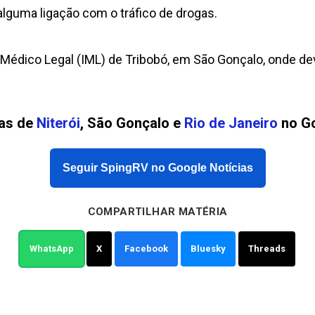
a alguma ligação com o tráfico de drogas.
to Médico Legal (IML) de Tribobó, em São Gonçalo, onde d
ias de
Niterói
, São Gonçalo e
Rio de Janeiro
no Go
Seguir SpingRV no Google Notícias
COMPARTILHAR MATÉRIA
WhatsApp
X
Facebook
Bluesky
Threads