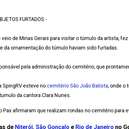
BJETOS FURTADOS -
 veio de Minas Gerais para visitar o túmulo da artista, f
te da ornamentação do túmulo haviam sido furtadas.
sponsável pela administração do cemitério, que prontame
da SpingRV esteve no
cemitério São João Batista
, onde o 
umulo da cantora Clara Nunes.
 Pax afirmaram que realizam rondas no cemitério para ev
ias de
Niterói
,
São Gonçalo
e
Rio de Janeiro
no Go