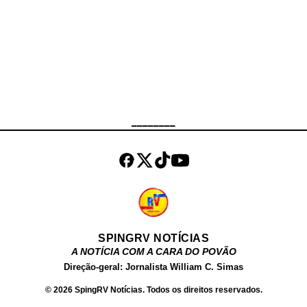
Ninguém ficou ferido durante a
ocorrência. A carga foi
integralmente recuperada e o caso
encaminhado à 17ª Delegacia de
Polícia (São Cristóvão) , que ficará
responsável pelas investigações.
Até o momento, não houve registro
de prisões.
________
SPINGRV NOTÍCIAS
A NOTÍCIA COM A CARA DO POVÃO
Direção-geral: Jornalista William C. Simas
© 2026 SpingRV Notícias. Todos os direitos reservados.