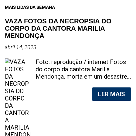
MAIS LIDAS DA SEMANA
VAZA FOTOS DA NECROPSIA DO
CORPO DA CANTORA MARILIA
MENDONÇA
abril 14, 2023
Foto: reprodução / internet Fotos
do corpo da cantora Marília
Mendonça, morta em um desastre
aéreo, em 5 de novembro de 2021,
foram vazadas na internet. A
LER MAIS
divulgação de fotos do corpo de
qualquer pessoa, sem a devida
autorização da família, é crime.
Após, saber do vazamento das
fotos, a família da cantora pediu
para que as pessoas não