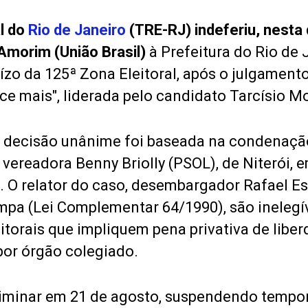
al do
Rio de Janeiro
(TRE-RJ) indeferiu, nesta q
Amorim (União Brasil)
à Prefeitura do Rio de 
zo da 125ª Zona Eleitoral, após o julgamento
ce mais", liderada pelo candidato Tarcísio M
 decisão unânime foi baseada na condenaçã
a vereadora Benny Briolly (PSOL), de Niterói,
 O relator do caso, desembargador Rafael Est
mpa (Lei Complementar 64/1990), são inelegí
torais que impliquem pena privativa de libe
por órgão colegiado.
iminar em 21 de agosto, suspendendo tempor