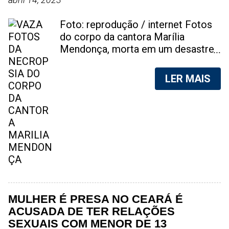
Foto: reprodução / internet Fotos
do corpo da cantora Marília
Mendonça, morta em um desastre
aéreo, em 5 de novembro de 2021,
foram vazadas na internet. A
LER MAIS
divulgação de fotos do corpo de
qualquer pessoa, sem a devida
autorização da família, é crime.
Após, saber do vazamento das
fotos, a família da cantora pediu
para que as pessoas não
compartilhem as imagens. Na
internet, a SpingRV, encontrou sites
vendendo as fotos. Cada foto, no
valor de R$20 (Vinte reais). A
MULHER É PRESA NO CEARÁ É
assessoria da família de Marília
ACUSADA DE TER RELAÇÕES
Mendonça, se pronunciou sobre o
SEXUAIS COM MENOR DE 13