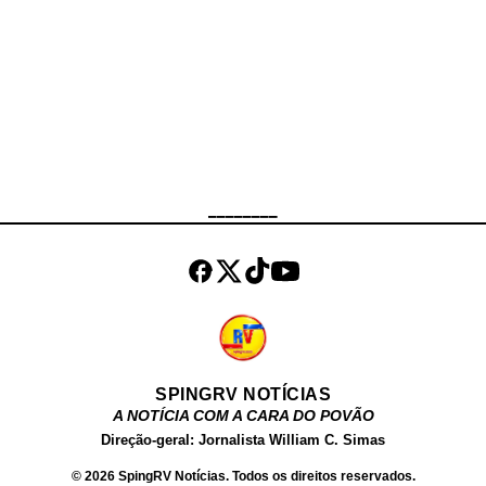
rapidamente ganhou notoriedade,
destacando-se por sua beleza e
curvas impressionantes.
Atualmente, ela é uma das estrelas
mais conhecidas do Brasil e uma
das mais buscadas no Google.
Além de atuar como atriz, Fernanda
Chocolate , tem um site próprio,
________
onde vende conteúdos produzidos
por ela para o público adulto. Além
dos filmes, ela ve...
SPINGRV NOTÍCIAS
A NOTÍCIA COM A CARA DO POVÃO
Direção-geral: Jornalista William C. Simas
© 2026 SpingRV Notícias. Todos os direitos reservados.