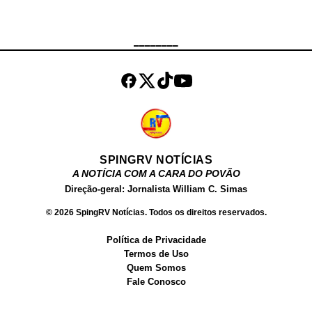
das mais buscadas no Google.
Além de atuar como atriz, Fernanda
Chocolate , tem um site próprio,
________
onde vende conteúdos produzidos
por ela para o público adulto. Além
dos filmes, ela ve...
SPINGRV NOTÍCIAS
A NOTÍCIA COM A CARA DO POVÃO
Direção-geral: Jornalista William C. Simas
© 2026 SpingRV Notícias. Todos os direitos reservados.
Política de Privacidade
Termos de Uso
Quem Somos
Fale Conosco