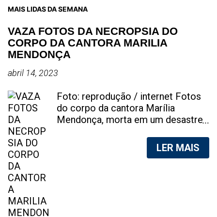
MAIS LIDAS DA SEMANA
VAZA FOTOS DA NECROPSIA DO
CORPO DA CANTORA MARILIA
MENDONÇA
abril 14, 2023
Foto: reprodução / internet Fotos
do corpo da cantora Marília
Mendonça, morta em um desastre
aéreo, em 5 de novembro de 2021,
foram vazadas na internet. A
LER MAIS
divulgação de fotos do corpo de
qualquer pessoa, sem a devida
autorização da família, é crime.
Após, saber do vazamento das
fotos, a família da cantora pediu
para que as pessoas não