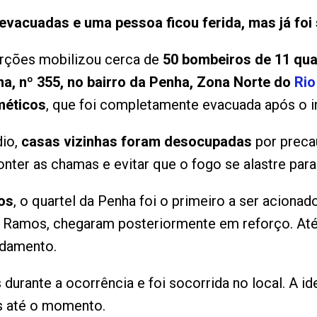
vacuadas e uma pessoa ficou ferida, mas já foi
rções mobilizou cerca de
50 bombeiros de 11 qua
na, nº 355, no bairro da Penha, Zona Norte do
Rio
méticos
, que foi completamente evacuada após o in
dio,
casas vizinhas foram desocupadas
por precau
onter as chamas e evitar que o fogo se alastre par
os
, o quartel da Penha foi o primeiro a ser acionad
e Ramos, chegaram posteriormente em reforço. At
damento.
urante a ocorrência e foi socorrida no local. A id
s até o momento.