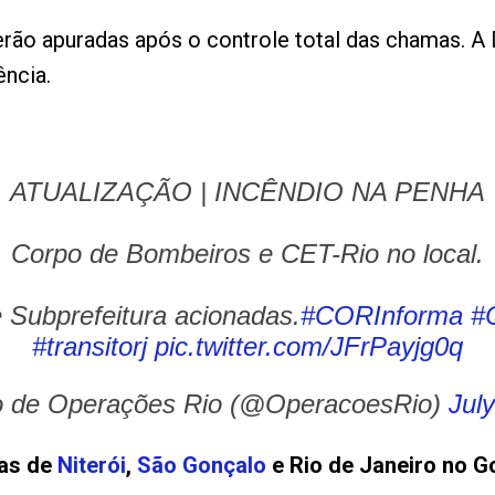
rão apuradas após o controle total das chamas. A De
ncia.
ATUALIZAÇÃO | INCÊNDIO NA PENHA
Corpo de Bombeiros e CET-Rio no local.
 Subprefeitura acionadas.
#CORInforma
#
#transitorj
pic.twitter.com/JFrPayjg0q
 de Operações Rio (@OperacoesRio)
Jul
ias de
Niterói
,
São Gonçalo
e Rio de Janeiro no G