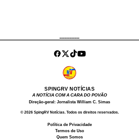
Atualmente, ela é uma das estrelas
mais conhecidas do Brasil e uma
das mais buscadas no Google.
Além de atuar como atriz, Fernanda
Chocolate , tem um site próprio,
________
onde vende conteúdos produzidos
por ela para o público adulto. Além
dos filmes, ela ve...
SPINGRV NOTÍCIAS
A NOTÍCIA COM A CARA DO POVÃO
Direção-geral: Jornalista William C. Simas
© 2026 SpingRV Notícias. Todos os direitos reservados.
Política de Privacidade
Termos de Uso
Quem Somos