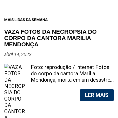
MAIS LIDAS DA SEMANA
VAZA FOTOS DA NECROPSIA DO
CORPO DA CANTORA MARILIA
MENDONÇA
abril 14, 2023
Foto: reprodução / internet Fotos
do corpo da cantora Marília
Mendonça, morta em um desastre
aéreo, em 5 de novembro de 2021,
foram vazadas na internet. A
LER MAIS
divulgação de fotos do corpo de
qualquer pessoa, sem a devida
autorização da família, é crime.
Após, saber do vazamento das