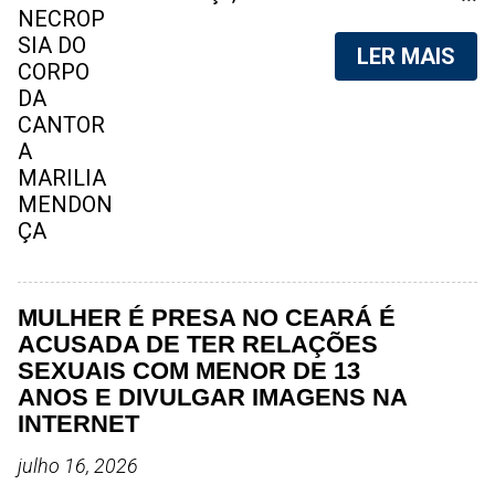
aéreo, em 5 de novembro de 2021,
foram vazadas na internet. A
LER MAIS
divulgação de fotos do corpo de
qualquer pessoa, sem a devida
autorização da família, é crime.
Após, saber do vazamento das
fotos, a família da cantora pediu
para que as pessoas não
compartilhem as imagens. Na
internet, a SpingRV, encontrou sites
vendendo as fotos. Cada foto, no
valor de R$20 (Vinte reais). A
MULHER É PRESA NO CEARÁ É
assessoria da família de Marília
ACUSADA DE TER RELAÇÕES
Mendonça, se pronunciou sobre o
SEXUAIS COM MENOR DE 13
caso. "Estamos todos chocados,
ANOS E DIVULGAR IMAGENS NA
só em imaginar a possibilidade de
INTERNET
algo desta natureza existir, e de
julho 16, 2026
pessoas capazes de divulgar este