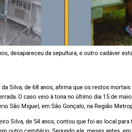
os, desapareceu da sepultura, e outro cadáver estav
o da Silva, de 68 anos, afirma que os restos morta
errada. O caso veio à tona no último dia 15 de mai
rio São Miguel, em São Gonçalo, na Região Metrop
eiro Silva, de 54 anos, contou que foi ao local para
 em outro cemitério. Segundo ele, meses antes, em 