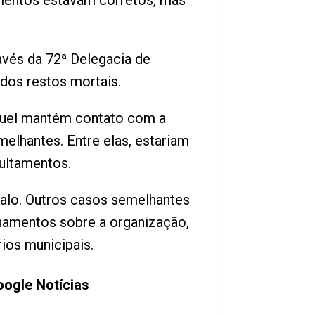
mentos estavam corretos, mas
ravés da 72ª Delegacia de
 dos restos mortais.
guel mantém contato com a
elhantes. Entre elas, estariam
ultamentos.
alo. Outros casos semelhantes
onamentos sobre a organização,
ios municipais.
oogle Notícias