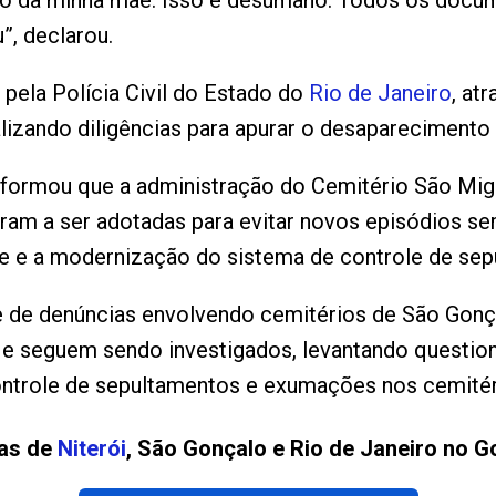
po da minha mãe. Isso é desumano. Todos os docu
, declarou.
pela Polícia Civil do Estado do
Rio de Janeiro
, at
alizando diligências para apurar o desaparecimento
informou que a administração do Cemitério São Mi
am a ser adotadas para evitar novos episódios sem
e e a modernização do sistema de controle de sep
e de denúncias envolvendo cemitérios de São Gonç
e e seguem sendo investigados, levantando questi
ontrole de sepultamentos e exumações nos cemitér
ias de
Niterói
, São Gonçalo e Rio de Janeiro no G