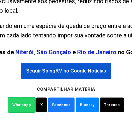
xclusivamente aos pedestres, reduzindo riscos de
 local.
mando em uma espécie de queda de braço entre a ad
 cada lado tentando impor sua vontade sobre a uti
ias de
Niterói
,
São Gonçalo
e
Rio de Janeiro
no Go
Seguir SpingRV no Google Notícias
COMPARTILHAR MATÉRIA
WhatsApp
X
Facebook
Bluesky
Threads