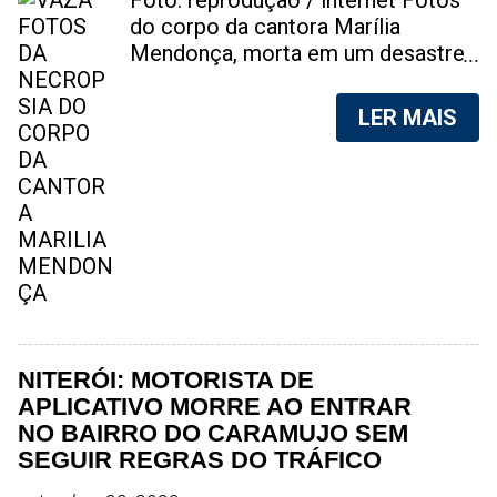
Foto: reprodução / internet Fotos
do corpo da cantora Marília
Mendonça, morta em um desastre
aéreo, em 5 de novembro de 2021,
foram vazadas na internet. A
LER MAIS
divulgação de fotos do corpo de
qualquer pessoa, sem a devida
autorização da família, é crime.
Após, saber do vazamento das
fotos, a família da cantora pediu
para que as pessoas não
compartilhem as imagens. Na
internet, a SpingRV, encontrou sites
vendendo as fotos. Cada foto, no
valor de R$20 (Vinte reais). A
NITERÓI: MOTORISTA DE
assessoria da família de Marília
APLICATIVO MORRE AO ENTRAR
Mendonça, se pronunciou sobre o
NO BAIRRO DO CARAMUJO SEM
caso. "Estamos todos chocados,
SEGUIR REGRAS DO TRÁFICO
só em imaginar a possibilidade de