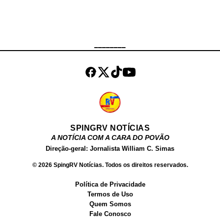
Bridal, Rubens Osbaldo, Fouzias
Couture e Aubretia Dance. Kylin
Kalani nasceu em 30 de dezembro
de 2005 nos Estados Unidos,
________
atualmente tem 15 anos. Em
setembro de 2020, Kylin Kalani
tinha mais de meio milhão de
seguidores no Instagram e 28.000
seguidores ...
SPINGRV NOTÍCIAS
A NOTÍCIA COM A CARA DO POVÃO
Direção-geral: Jornalista William C. Simas
© 2026 SpingRV Notícias. Todos os direitos reservados.
Política de Privacidade
Termos de Uso
Quem Somos
Fale Conosco