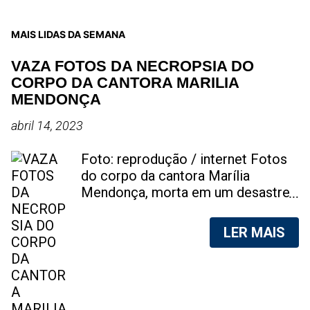
MAIS LIDAS DA SEMANA
VAZA FOTOS DA NECROPSIA DO
CORPO DA CANTORA MARILIA
MENDONÇA
abril 14, 2023
Foto: reprodução / internet Fotos
do corpo da cantora Marília
Mendonça, morta em um desastre
aéreo, em 5 de novembro de 2021,
foram vazadas na internet. A
LER MAIS
divulgação de fotos do corpo de
qualquer pessoa, sem a devida
autorização da família, é crime.
Após, saber do vazamento das
fotos, a família da cantora pediu