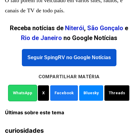
O fato porém foi veiculado em vários sites, rádios, e
canais de TV de todo país.
Receba notícias de
Niterói
,
São Gonçalo
e
Rio de Janeiro
no Google Notícias
Seguir SpingRV no Google Notícias
COMPARTILHAR MATÉRIA
WhatsApp
X
Facebook
Bluesky
Threads
Últimas sobre este tema
curiosidades