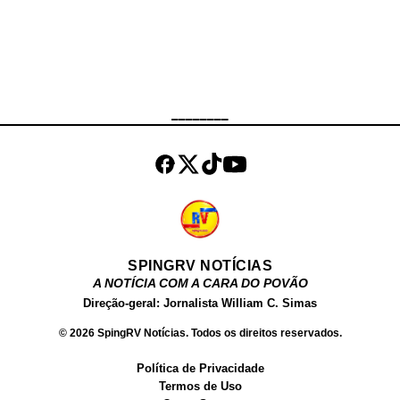
destino à Penha. Ao tentarem
realizar a abordagem, os policiais
deram ordem de parada aos
ocupantes dos automóveis, que
não obedeceram. Ainda de acordo
________
com a corporação, os suspeitos
efetuaram disparos contra a equipe
e fugiram, dando início a uma
perseguição qu...
SPINGRV NOTÍCIAS
A NOTÍCIA COM A CARA DO POVÃO
Direção-geral: Jornalista William C. Simas
© 2026 SpingRV Notícias. Todos os direitos reservados.
Política de Privacidade
Termos de Uso