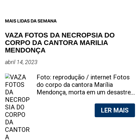
MAIS LIDAS DA SEMANA
VAZA FOTOS DA NECROPSIA DO
CORPO DA CANTORA MARILIA
MENDONÇA
abril 14, 2023
Foto: reprodução / internet Fotos
do corpo da cantora Marília
Mendonça, morta em um desastre
aéreo, em 5 de novembro de 2021,
foram vazadas na internet. A
LER MAIS
divulgação de fotos do corpo de
qualquer pessoa, sem a devida
autorização da família, é crime.
Após, saber do vazamento das