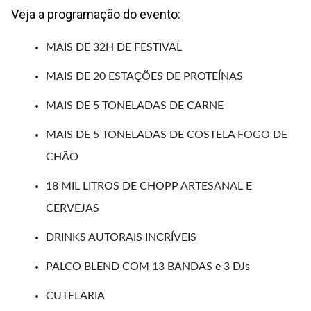
Veja a programação do evento:
MAIS DE 32H DE FESTIVAL⁣⁣⁣⁣⁣⁣⁣⁣⁣⁣⁣⁣⁣⁣⁣⁣⁣⁣⁣
MAIS DE 20 ESTAÇÕES DE PROTEÍNAS ⁣⁣⁣⁣⁣⁣⁣⁣⁣⁣⁣⁣⁣⁣⁣⁣⁣⁣⁣
MAIS DE 5 TONELADAS DE CARNE⁣⁣⁣⁣⁣⁣⁣⁣⁣⁣⁣⁣⁣⁣⁣⁣⁣
MAIS DE 5 TONELADAS DE COSTELA FOGO DE
CHÃO⁣⁣⁣⁣⁣⁣⁣⁣⁣⁣⁣⁣⁣⁣⁣⁣⁣⁣⁣
18 MIL LITROS DE CHOPP ARTESANAL E
CERVEJAS⁣⁣⁣⁣⁣⁣⁣⁣⁣⁣⁣⁣⁣⁣⁣⁣⁣
DRINKS AUTORAIS INCRÍVEIS⁣⁣⁣⁣⁣⁣⁣⁣⁣⁣⁣⁣⁣⁣⁣⁣⁣⁣⁣
PALCO BLEND COM 13 BANDAS⁣⁣⁣⁣⁣⁣⁣⁣ e 3 DJs⁣⁣⁣⁣⁣⁣⁣⁣⁣⁣⁣
CUTELARIA⁣