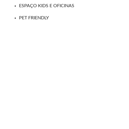
ESPAÇO KIDS E OFICINAS⁣⁣⁣
PET FRIENDLY⁣⁣⁣⁣⁣