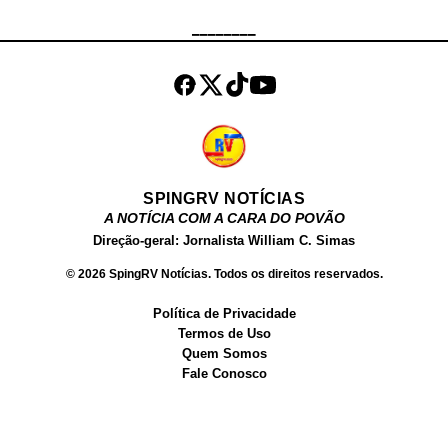
não obedeceram. Ainda de acordo
________
com a corporação, os suspeitos
efetuaram disparos contra a equipe
e fugiram, dando início a uma
perseguição qu...
SPINGRV NOTÍCIAS
A NOTÍCIA COM A CARA DO POVÃO
Direção-geral: Jornalista William C. Simas
© 2026 SpingRV Notícias. Todos os direitos reservados.
Política de Privacidade
Termos de Uso
Quem Somos
Fale Conosco