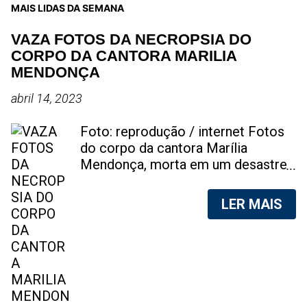
MAIS LIDAS DA SEMANA
VAZA FOTOS DA NECROPSIA DO
CORPO DA CANTORA MARILIA
MENDONÇA
abril 14, 2023
Foto: reprodução / internet Fotos
do corpo da cantora Marília
Mendonça, morta em um desastre
aéreo, em 5 de novembro de 2021,
foram vazadas na internet. A
LER MAIS
divulgação de fotos do corpo de
qualquer pessoa, sem a devida
autorização da família, é crime.
Após, saber do vazamento das
fotos, a família da cantora pediu
para que as pessoas não