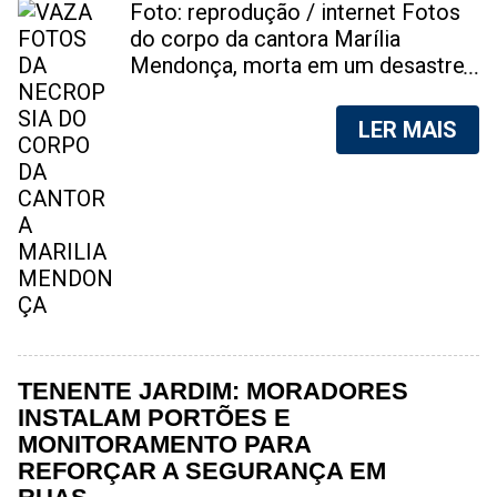
Foto: reprodução / internet Fotos
do corpo da cantora Marília
Mendonça, morta em um desastre
aéreo, em 5 de novembro de 2021,
foram vazadas na internet. A
LER MAIS
divulgação de fotos do corpo de
qualquer pessoa, sem a devida
autorização da família, é crime.
Após, saber do vazamento das
fotos, a família da cantora pediu
para que as pessoas não
compartilhem as imagens. Na
internet, a SpingRV, encontrou sites
vendendo as fotos. Cada foto, no
valor de R$20 (Vinte reais). A
TENENTE JARDIM: MORADORES
assessoria da família de Marília
INSTALAM PORTÕES E
Mendonça, se pronunciou sobre o
MONITORAMENTO PARA
caso. "Estamos todos chocados,
REFORÇAR A SEGURANÇA EM
só em imaginar a possibilidade de